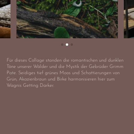
Für dieses Collage standen die romantischen und dunklen
Töne unserer Wälder und die Mystik der Gebrüder Grimm
Pate. Seidiges tief grünes Moos und Schattierungen von
Grün, Akazienbraun und Birke harmonisieren hier zum
Wagnis Getting Darker.